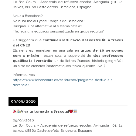
Le Bon Cours - Academia de refuerzo escolar, Avinguda 301, 24,
Baixos, 08860 Casteldefels, Barcelona, Espagne
Nous a Barcelona?
No hi ha lloc al Lycée Français de Barcelona?
Busqueu una alternativa al sistema català?
T’agrada una educació personalitzada en grups reduïts?
Us suggerim que
continueu l’educació del vostre fill a través
del CNED
.
Els nens es reuneixen en una sala en
grups de 10 persones
com a màxim
i estan sota la supervisió de
dos professors
qualificats i versàtils
: un de lletres (francès, història-geografia) i
un altre de ciències (matemàtiques, física-química, SVT).
Informeu-vos.
https://www.leboncours.es/ca/cursos/programa-destudis-a-
distancia/
09/09/2026
Viva la tornada a l’escola!
09/09/2026
Le Bon Cours - Academia de refuerzo escolar, Avinguda 301, 24,
baixos, 08860 Castelldefels, Barcelona, Espagne