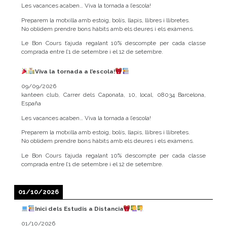
Les vacances acaben… Viva la tornada a l’escola!
Preparem la motxilla amb estoig, bolís, llapis, llibres i llibretes.
No oblidem prendre bons hàbits amb els deures i els exàmens.
Le Bon Cours t’ajuda regalant 10% descompte per cada classe
comprada entre l’1 de setembre i el 12 de setembre.
Viva la tornada a l’escola!
09/09/2026
kanteen club, Carrer dels Caponata, 10, local, 08034 Barcelona,
España
Les vacances acaben… Viva la tornada a l’escola!
Preparem la motxilla amb estoig, bolís, llapis, llibres i llibretes.
No oblidem prendre bons hàbits amb els deures i els exàmens.
Le Bon Cours t’ajuda regalant 10% descompte per cada classe
comprada entre l’1 de setembre i el 12 de setembre.
01/10/2026
Inici dels Estudis a Distancia
01/10/2026