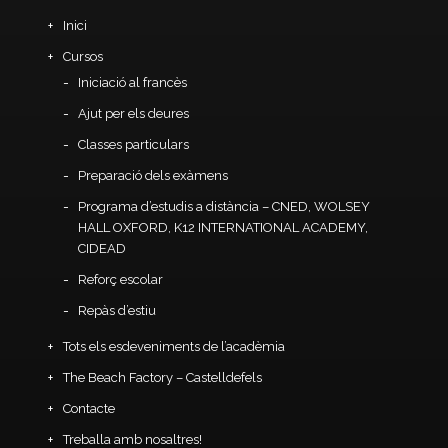
Inici
Cursos
Iniciació al francès
Ajut per els deures
Classes particulars
Preparació dels exàmens
Programa d’estudis a distància – CNED, WOLSEY
HALL OXFORD, K12 INTERNATIONAL ACADEMY,
CIDEAD
Reforç escolar
Repàs d’estiu
Tots els esdeveniments de l’acadèmia
The Beach Factory – Castelldefels
Contacte
Treballa amb nosaltres!