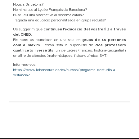
Nous a Barcelona?
No hi ha lloc al Lycée Français de Barcelona?
Busqueu una alternativa al sistema català?
T’agrada una educació personalitzada en grups reduïts?
Us suggerim que
continueu l’educació del vostre fill a través
del CNED
.
Els nens es reuneixen en una sala en
grups de 10 persones
com a màxim
i estan sota la supervisió de
dos professors
qualificats i versàtils
: un de lletres (francès, història-geografia) i
un altre de ciències (matemàtiques, física-química, SVT).
Informeu-vos.
https://www.leboncours.es/ca/cursos/programa-destudis-a-
distancia/