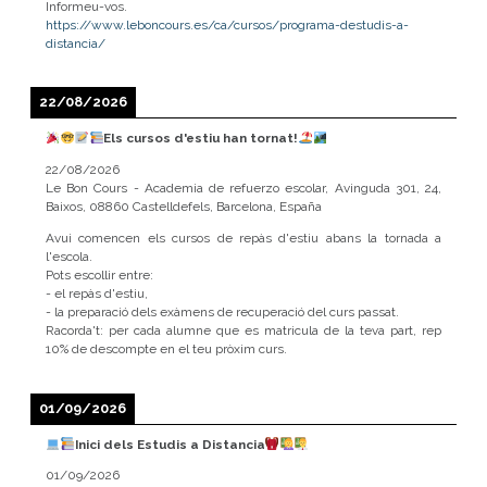
Informeu-vos.
https://www.leboncours.es/ca/cursos/programa-destudis-a-
distancia/
22/08/2026
Els cursos d'estiu han tornat!
22/08/2026
Le Bon Cours - Academia de refuerzo escolar, Avinguda 301, 24,
Baixos, 08860 Castelldefels, Barcelona, España
Avui comencen els cursos de repàs d'estiu abans la tornada a
l'escola.
Pots escollir entre:
- el repàs d'estiu,
- la preparació dels exàmens de recuperació del curs passat.
Racorda't: per cada alumne que es matricula de la teva part, rep
10% de descompte en el teu pròxim curs.
01/09/2026
Inici dels Estudis a Distancia
01/09/2026