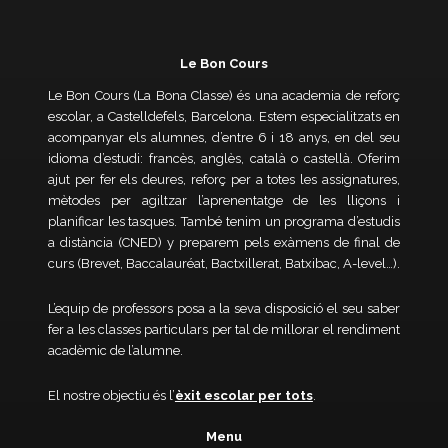
Le Bon Cours
Le Bon Cours (La Bona Classe) és una academia de reforç
escolar, a Castelldefels, Barcelona. Estem especialitzats en
acompanyar els alumnes, d’entre 6 i 18 anys, en del seu
idioma d’estudi: francès, anglès, català o castellà. Oferim
ajut per fer els deures, reforç per a totes les assignatures,
mètodes per agiltzar l’aprenentatge de les lliçons i
planificar les tasques. També tenim un programa d’estudis
a distància (CNED) y preparem pels exàmens de final de
curs (Brevet, Baccalauréat, Bactxillerat, Batxibac, A-level…).
L’equip de professors posa a la seva disposició el seu saber
fer a les classes particulars per tal de millorar el rendiment
acadèmic de l’alumne.
El nostre objectiu és l’
èxit escolar per tots
.
Menu