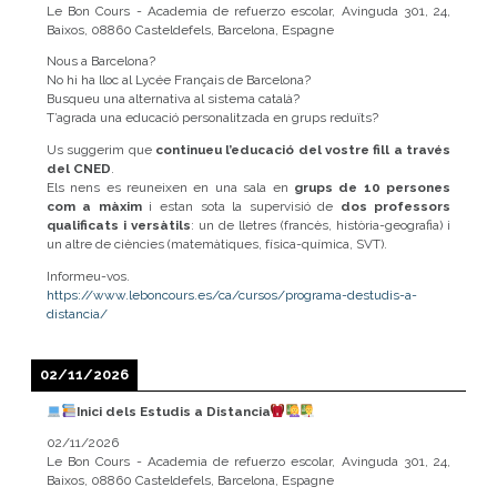
Le Bon Cours - Academia de refuerzo escolar, Avinguda 301, 24,
Baixos, 08860 Casteldefels, Barcelona, Espagne
Nous a Barcelona?
No hi ha lloc al Lycée Français de Barcelona?
Busqueu una alternativa al sistema català?
T’agrada una educació personalitzada en grups reduïts?
Us suggerim que
continueu l’educació del vostre fill a través
del CNED
.
Els nens es reuneixen en una sala en
grups de 10 persones
com a màxim
i estan sota la supervisió de
dos professors
qualificats i versàtils
: un de lletres (francès, història-geografia) i
un altre de ciències (matemàtiques, física-química, SVT).
Informeu-vos.
https://www.leboncours.es/ca/cursos/programa-destudis-a-
distancia/
02/11/2026
Inici dels Estudis a Distancia
02/11/2026
Le Bon Cours - Academia de refuerzo escolar, Avinguda 301, 24,
Baixos, 08860 Casteldefels, Barcelona, Espagne