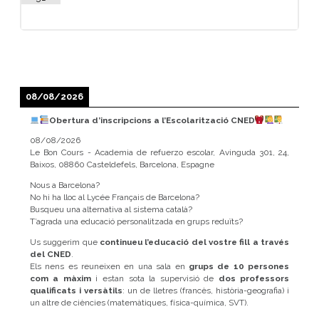
08/08/2026
Obertura d’inscripcions a l’Escolarització CNED
08/08/2026
Le Bon Cours - Academia de refuerzo escolar, Avinguda 301, 24,
Baixos, 08860 Casteldefels, Barcelona, Espagne
Nous a Barcelona?
No hi ha lloc al Lycée Français de Barcelona?
Busqueu una alternativa al sistema català?
T’agrada una educació personalitzada en grups reduïts?
Us suggerim que
continueu l’educació del vostre fill a través
del CNED
.
Els nens es reuneixen en una sala en
grups de 10 persones
com a màxim
i estan sota la supervisió de
dos professors
qualificats i versàtils
: un de lletres (francès, història-geografia) i
un altre de ciències (matemàtiques, física-química, SVT).