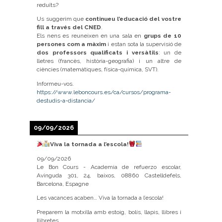
reduïts?
Us suggerim que
continueu l’educació del vostre
fill a través del CNED
.
Els nens es reuneixen en una sala en
grups de 10
persones com a màxim
i estan sota la supervisió de
dos professors qualificats i versàtils
: un de
lletres (francès, història-geografia) i un altre de
ciències (matemàtiques, física-química, SVT).
Informeu-vos.
https://www.leboncours.es/ca/cursos/programa-
destudis-a-distancia/
09/09/2026
Viva la tornada a l’escola!
09/09/2026
Le Bon Cours - Academia de refuerzo escolar,
Avinguda 301, 24, baixos, 08860 Castelldefels,
Barcelona, Espagne
Les vacances acaben… Viva la tornada a l’escola!
Preparem la motxilla amb estoig, bolís, llapis, llibres i
llibretes.