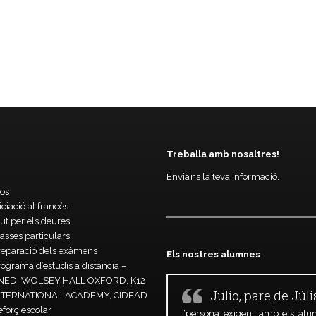
Treballa amb nosaltres!
Envia’ns la teva informació.
os
iciació al francès
ut per els deures
asses particulars
reparació dels exàmens
Els nostres alumnes
ograma d’estudis a distància –
NED, WOLSEY HALL OXFORD, K12
Julio, pare de Júli
NTERNATIONAL ACADEMY, CIDEAD
eforç escolar
“persona exigent amb els alu