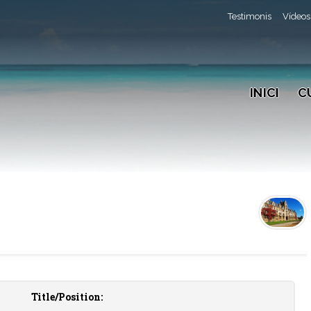
Testimonis
Vídeos
INICI
C
Title/Position: