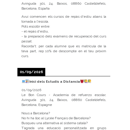
Avinguda 301, 24, Baixos, 08860 Castelldefels,
Barcelona, España
Avui comencen els cursos de repàs d'estiu abans la
tornada a l'escola.
Pots escollir entre:
- el repàs d'estiu,
- la preparació dels exàmens de recuperació del curs
passat.
Racorda't: per cada alumne que es matricula de la
teva part, rep 10% de descompte en el teu pròxim
curs.
01/09/2026
Inici dels Estudis a Distancia
01/09/2026
Le Bon Cours - Academia de refuerzo escolar,
Avinguda 301, 24, Baixos, 08860 Casteldefels,
Barcelona, Espagne
Nous a Barcelona?
No hi ha lloc al Lycée Français de Barcelona?
Busqueu una alternativa al sistema català?
T’agrada una educació personalitzada en grups