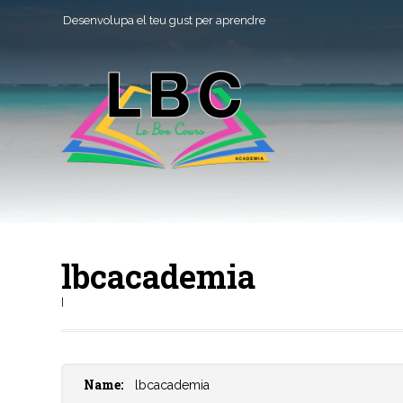
Desenvolupa el teu gust per aprendre
lbcacademia
|
Name:
lbcacademia