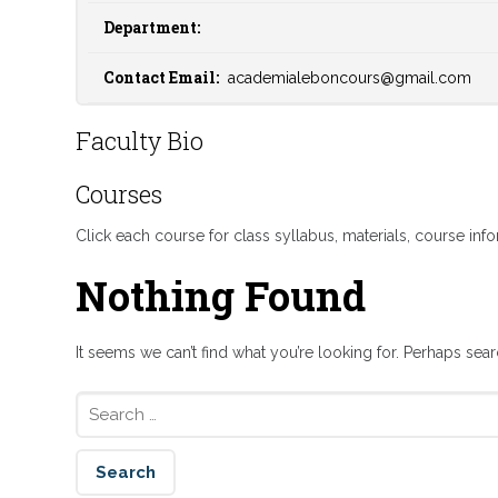
Department:
Contact Email:
academialeboncours@gmail.com
Faculty Bio
Courses
Click each course for class syllabus, materials, course in
Nothing Found
It seems we can’t find what you’re looking for. Perhaps sea
Search for: