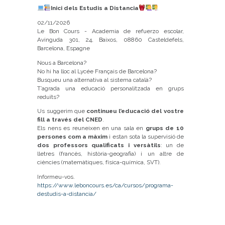
Inici dels Estudis a Distancia
02/11/2026
Le Bon Cours - Academia de refuerzo escolar,
Avinguda 301, 24, Baixos, 08860 Casteldefels,
Barcelona, Espagne
Nous a Barcelona?
No hi ha lloc al Lycée Français de Barcelona?
Busqueu una alternativa al sistema català?
T’agrada una educació personalitzada en grups
reduïts?
Us suggerim que
continueu l’educació del vostre
fill a través del CNED
.
Els nens es reuneixen en una sala en
grups de 10
persones com a màxim
i estan sota la supervisió de
dos professors qualificats i versàtils
: un de
lletres (francès, història-geografia) i un altre de
ciències (matemàtiques, física-química, SVT).
Informeu-vos.
https://www.leboncours.es/ca/cursos/programa-
destudis-a-distancia/