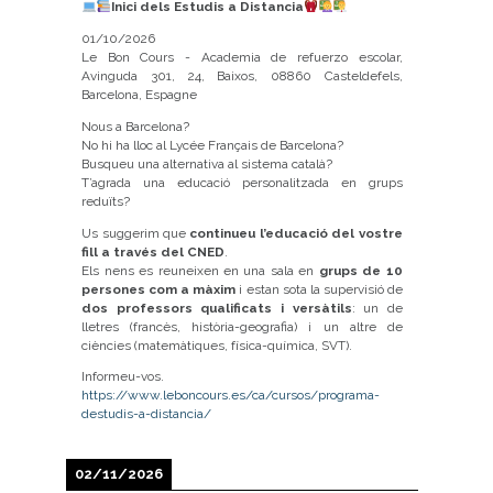
Inici dels Estudis a Distancia
01/10/2026
Le Bon Cours - Academia de refuerzo escolar,
Avinguda 301, 24, Baixos, 08860 Casteldefels,
Barcelona, Espagne
Nous a Barcelona?
No hi ha lloc al Lycée Français de Barcelona?
Busqueu una alternativa al sistema català?
T’agrada una educació personalitzada en grups
reduïts?
Us suggerim que
continueu l’educació del vostre
fill a través del CNED
.
Els nens es reuneixen en una sala en
grups de 10
persones com a màxim
i estan sota la supervisió de
dos professors qualificats i versàtils
: un de
lletres (francès, història-geografia) i un altre de
ciències (matemàtiques, física-química, SVT).
Informeu-vos.
https://www.leboncours.es/ca/cursos/programa-
destudis-a-distancia/
02/11/2026