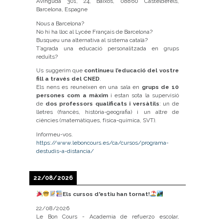
Avinguda 301, 24, Baixos, 08860 Casteldefels,
Barcelona, Espagne
Nous a Barcelona?
No hi ha lloc al Lycée Français de Barcelona?
Busqueu una alternativa al sistema català?
T’agrada una educació personalitzada en grups
reduïts?
Us suggerim que
continueu l’educació del vostre
fill a través del CNED
.
Els nens es reuneixen en una sala en
grups de 10
persones com a màxim
i estan sota la supervisió
de
dos professors qualificats i versàtils
: un de
lletres (francès, història-geografia) i un altre de
ciències (matemàtiques, física-química, SVT).
Informeu-vos.
https://www.leboncours.es/ca/cursos/programa-
destudis-a-distancia/
22/08/2026
Els cursos d'estiu han tornat!
22/08/2026
Le Bon Cours - Academia de refuerzo escolar,