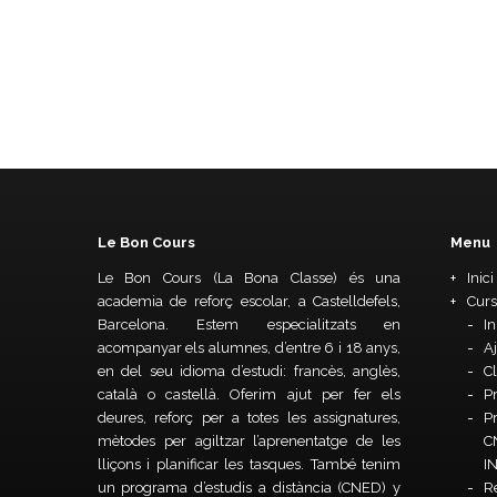
Le Bon Cours
Menu
Le Bon Cours (La Bona Classe) és una
Inici
academia de reforç escolar, a Castelldefels,
Curs
Barcelona. Estem especialitzats en
In
acompanyar els alumnes, d’entre 6 i 18 anys,
Aj
en del seu idioma d’estudi: francès, anglès,
Cl
català o castellà. Oferim ajut per fer els
P
deures, reforç per a totes les assignatures,
Pr
mètodes per agiltzar l’aprenentatge de les
C
lliçons i planificar les tasques. També tenim
I
un programa d’estudis a distància (CNED) y
R