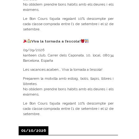
No oblidem prendre bons hàbits amb els deures i els
exàmens.
Le Bon Cours t’ajuda regalant 10% descompte per
cada classe comprada entre l’1 de setembre i el 12 de
setembre.
Viva la tornada a l’escola!
09/09/2026
kanteen club, Carrer dels Caponata, 10, local, 08034
Barcelona, España
Les vacances acaben… Viva la tornada a l’escola!
Preparem la motxilla amb estoig, bolís, llapis, llibres i
llibretes.
No oblidem prendre bons hàbits amb els deures i els
exàmens.
Le Bon Cours t’ajuda regalant 10% descompte per
cada classe comprada entre l’1 de setembre i el 12 de
setembre.
01/10/2026