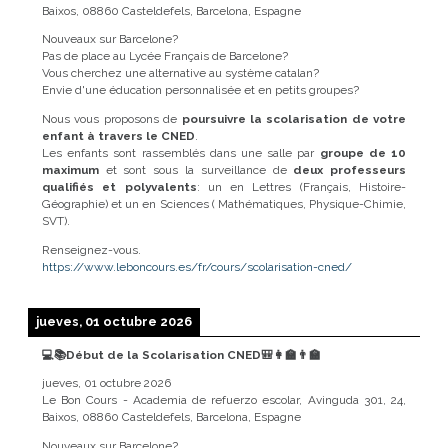
Baixos, 08860 Casteldefels, Barcelona, Espagne
Nouveaux sur Barcelone?
Pas de place au Lycée Français de Barcelone?
Vous cherchez une alternative au système catalan?
Envie d'une éducation personnalisée et en petits groupes?
Nous vous proposons de
poursuivre la scolarisation de votre
enfant à travers le CNED
.
Les enfants sont rassemblés dans une salle par
groupe de 10
maximum
et sont sous la surveillance de
deux professeurs
qualifiés et polyvalents
: un en Lettres (Français, Histoire-
Géographie) et un en Sciences ( Mathématiques, Physique-Chimie,
SVT).
Renseignez-vous.
https://www.leboncours.es/fr/cours/scolarisation-cned/
jueves, 01 octubre 2026
💻📚Début de la Scolarisation CNED🎒👩‍🏫👨‍🏫
jueves, 01 octubre 2026
Le Bon Cours - Academia de refuerzo escolar, Avinguda 301, 24,
Baixos, 08860 Casteldefels, Barcelona, Espagne
Nouveaux sur Barcelone?