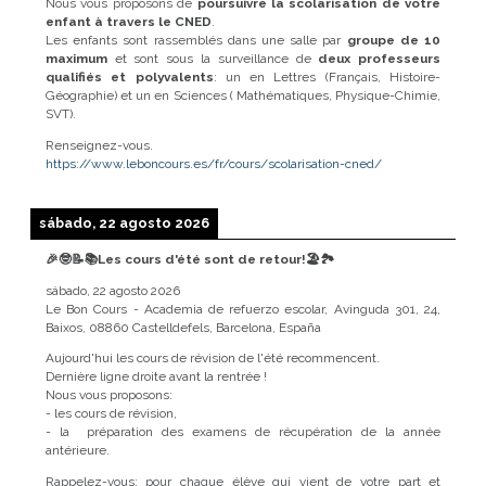
Nous vous proposons de
poursuivre la scolarisation de votre
enfant à travers le CNED
.
Les enfants sont rassemblés dans une salle par
groupe de 10
maximum
et sont sous la surveillance de
deux professeurs
qualifiés et polyvalents
: un en Lettres (Français, Histoire-
Géographie) et un en Sciences ( Mathématiques, Physique-Chimie,
SVT).
Renseignez-vous.
https://www.leboncours.es/fr/cours/scolarisation-cned/
sábado, 22 agosto 2026
🎉🤓📝📚Les cours d'été sont de retour!🏖️🏞️
sábado, 22 agosto 2026
Le Bon Cours - Academia de refuerzo escolar, Avinguda 301, 24,
Baixos, 08860 Castelldefels, Barcelona, España
Aujourd'hui les cours de révision de l'été recommencent.
Dernière ligne droite avant la rentrée !
Nous vous proposons:
- les cours de révision,
- la préparation des examens de récupération de la année
antérieure.
Rappelez-vous: pour chaque élève qui vient de votre part et