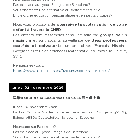
Pas de place au Lycée Français de Barcelone?
Vous cherchez une alternative au système catalan?
Envie d'une éducation personnalisée et en petits groupes?
Nous vous proposons de
poursuivre la scolarisation de votre
enfant à travers le CNED
.
Les enfants sont rassemblés dans une salle par
groupe de 10
maximum
et sont sous la surveillance de
deux professeurs
qualifiés et polyvalents
: un en Lettres (Français, Histoire-
Géographie) et un en Sciences ( Mathématiques, Physique-Chimie,
SVT).
Renseignez-vous.
https://www.leboncours.es/fr/cours/scolarisation-cned/
lunes, 02 noviembre 2026
💻📚Début de la Scolarisation CNED🎒👩‍🏫👨‍🏫
lunes, 02 noviembre 2026
Le Bon Cours - Academia de refuerzo escolar, Avinguda 301, 24,
Baixos, 08860 Casteldefels, Barcelona, Espagne
Nouveaux sur Barcelone?
Pas de place au Lycée Français de Barcelone?
Vous cherchez une alternative au système catalan?