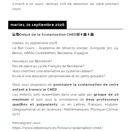
s'inscrit à un cours, recevez 10% de réduction sur votre prochain
cours.
martes, 01 septiembre 2026
💻📚Début de la Scolarisation CNED🎒👩‍🏫👨‍🏫
martes, 01 septiembre 2026
Le Bon Cours - Academia de refuerzo escolar, Avinguda 301, 24,
Baixos, 08860 Casteldefels, Barcelona, Espagne
Nouveaux sur Barcelone?
Pas de place au Lycée Français de Barcelone?
Vous cherchez une alternative au système catalan?
Envie d'une éducation personnalisée et en petits groupes?
Nous vous proposons de
poursuivre la scolarisation de votre
enfant à travers le CNED
.
Les enfants sont rassemblés dans une salle par
groupe de 10
maximum
et sont sous la surveillance de
deux professeurs
qualifiés et polyvalents
: un en Lettres (Français, Histoire-
Géographie) et un en Sciences ( Mathématiques, Physique-Chimie,
SVT).
Renseignez-vous.
https://www.leboncours.es/fr/cours/scolarisation-cned/