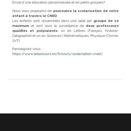
Envie d'une éducation personnalisée et en petits groupes?
Nous vous proposons de
poursuivre la scolarisation de votre
enfant à travers le CNED
.
Les enfants sont rassemblés dans une salle par
groupe de 10
maximum
et sont sous la surveillance de
deux professeurs
qualifiés et polyvalents
: un en Lettres (Français, Histoire-
Géographie) et un en Sciences ( Mathématiques, Physique-Chimie,
SVT).
Renseignez-vous.
https://www.leboncours.es/fr/cours/scolarisation-cned/