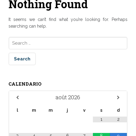
Nothing Found
It seems we can’t find what you’re looking for. Perhaps
searching can help.
Search for:
CALENDARIO
août
2026
l
m
m
j
v
s
d
1
2
3
4
5
6
7
8
9